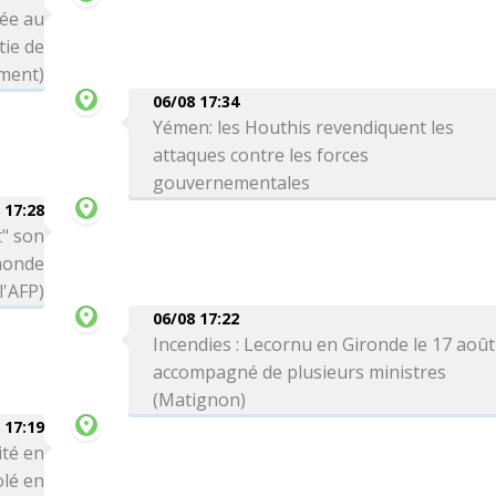
née au
tie de
ment)
06/08 17:34
Yémen: les Houthis revendiquent les
attaques contre les forces
gouvernementales
 17:28
t" son
monde
'AFP)
06/08 17:22
Incendies : Lecornu en Gironde le 17 août
accompagné de plusieurs ministres
(Matignon)
 17:19
ité en
olé en