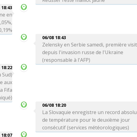
Reusser reste maillot jaune
 18:43
ne en
0,05%,
 0,19%
06/08 18:43
Zelensky en Serbie samedi, première visi
depuis l'invasion russe de l'Ukraine
(responsable à l'AFP)
 18:22
u Sud)
ce aux
a Fifa
iqué)
06/08 18:20
La Slovaquie enregistre un record absolu
de température pour le deuxième jour
consécutif (services météorologiques)
 18:07