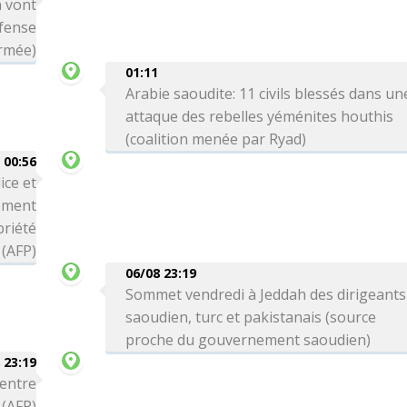
n vont
éfense
armée)
01:11
Arabie saoudite: 11 civils blessés dans un
attaque des rebelles yéménites houthis
(coalition menée par Ryad)
00:56
ice et
ement
priété
 (AFP)
06/08 23:19
Sommet vendredi à Jeddah des dirigeants
saoudien, turc et pakistanais (source
proche du gouvernement saoudien)
 23:19
 entre
 (AFP)