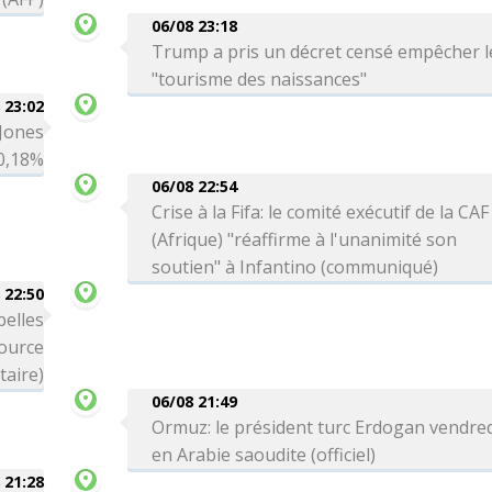
06/08 23:18
Trump a pris un décret censé empêcher l
"tourisme des naissances"
 23:02
 Jones
-0,18%
06/08 22:54
Crise à la Fifa: le comité exécutif de la CAF
(Afrique) "réaffirme à l'unanimité son
soutien" à Infantino (communiqué)
 22:50
belles
source
itaire)
06/08 21:49
Ormuz: le président turc Erdogan vendre
en Arabie saoudite (officiel)
 21:28