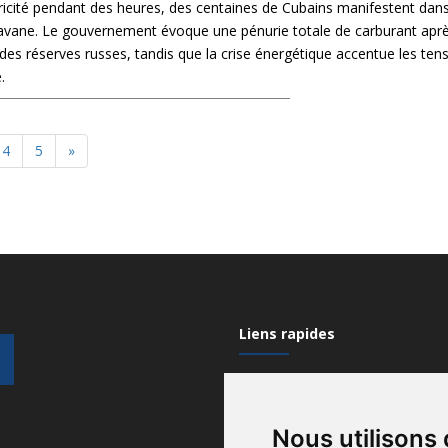
tricité pendant des heures, des centaines de Cubains manifestent dans
avane. Le gouvernement évoque une pénurie totale de carburant apr
des réserves russes, tandis que la crise énergétique accentue les ten
.
4
5
»
Liens rapides
Mon compte
Nous utilisons
Contactez-nous