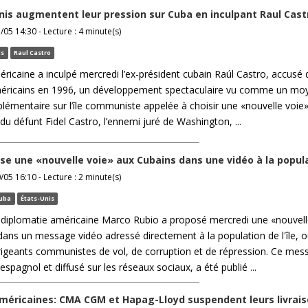
nis augmentent leur pression sur Cuba en inculpant Raul Cast
/05 14:30 - Lecture : 4 minute(s)
is
Raul Castro
éricaine a inculpé mercredi l’ex-président cubain Raúl Castro, accusé 
éricains en 1996, un développement spectaculaire vu comme un mo
lémentaire sur l’île communiste appelée à choisir une «nouvelle voie»
 du défunt Fidel Castro, l’ennemi juré de Washington, ...
se une «nouvelle voie» aux Cubains dans une vidéo à la popul
/05 16:10 - Lecture : 2 minute(s)
uba
États-Unis
a diplomatie américaine Marco Rubio a proposé mercredi une «nouvell
ans un message vidéo adressé directement à la population de l'île, où
irigeants communistes de vol, de corruption et de répression. Ce mes
spagnol et diffusé sur les réseaux sociaux, a été publié ...
méricaines: CMA CGM et Hapag-Lloyd suspendent leurs livrais