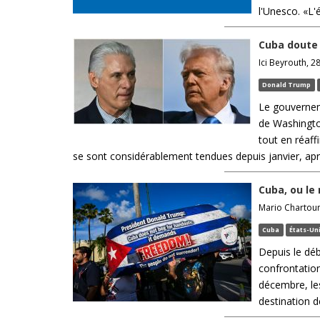
l'Unesco. «L'
Cuba doute 
Ici Beyrouth, 28
Donald Trump
Le gouverneme
de Washingto
tout en réaff
se sont considérablement tendues depuis janvier, après
Cuba, ou le
Mario Chartouni
Cuba
États-Un
Depuis le déb
confrontation
décembre, les
destination de