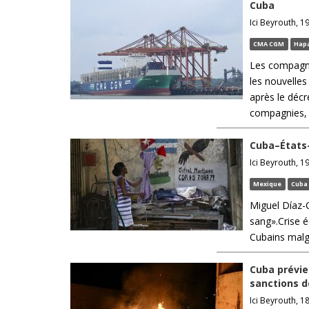
Cuba
Ici Beyrouth, 19
CMA CGM
Hapa
Les compagn
les nouvelles
après le décr
compagnies, à
Cuba–États-
Ici Beyrouth, 1
Mexique
Cuba
Miguel Díaz-C
sang».Crise é
Cubains malgr
Cuba prévie
sanctions 
Ici Beyrouth, 18