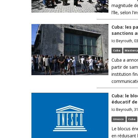
magnitude de 
l'île, selon l
Cuba: les p
sanctions a
Ici Beyrouth, 03
Cuba
Masterc
Cuba a annon
partir de sam
institution fi
communicatio
Cuba: le bl
éducatif de 
Ici Beyrouth, 31
Unesco
Cuba
Le blocus éne
en réduisant 