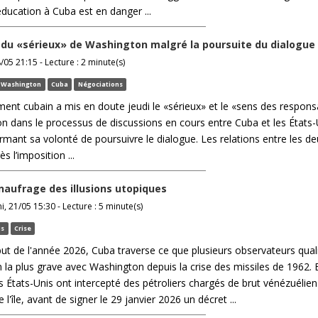
éducation à Cuba est en danger ...
du «sérieux» de Washington malgré la poursuite du dialogue
/05 21:15 - Lecture : 2 minute(s)
Washington
Cuba
Négociations
nt cubain a mis en doute jeudi le «sérieux» et le «sens des responsa
n dans le processus de discussions en cours entre Cuba et les États-
irmant sa volonté de poursuivre le dialogue. Les relations entre les d
 l’imposition ...
 naufrage des illusions utopiques
, 21/05 15:30 - Lecture : 5 minute(s)
is
Crise
ut de l'année 2026, Cuba traverse ce que plusieurs observateurs quali
 la plus grave avec Washington depuis la crise des missiles de 1962. 
 États-Unis ont intercepté des pétroliers chargés de brut vénézuélien
 l'île, avant de signer le 29 janvier 2026 un décret ...