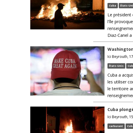
Cuba
États-Un
Le président 
l'île provoqu
renseignemen
Diaz-Canel a 
Washington:
Ici Beyrouth, 17
États-Unis
Cu
Cuba a acqui
les utiliser 
le territoire
renseignement
Cuba plongé
Ici Beyrouth, 1
carburant
Cub