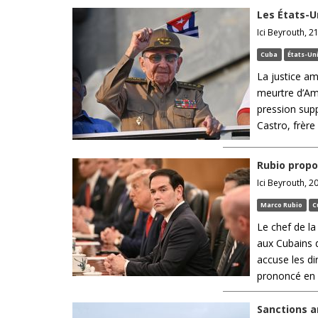
Les États-U
Ici Beyrouth, 21
Cuba
États-Un
La justice am
meurtre d’Am
pression supp
Castro, frère
Rubio propo
Ici Beyrouth, 20
Marco Rubio
C
Le chef de l
aux Cubains d
accuse les d
prononcé en e
Sanctions a