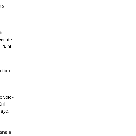
ro
du
yen de
. Raúl
ation
e voie»
 il
sage,
ons à