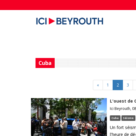
Cuba
«
1
2
3
L'ouest de 
Ici Beyrouth, 08
Cuba
Séisme
Un fort séism
l'heure de dé