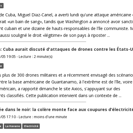
is
de Cuba, Miguel Diaz-Canel, a averti lundi qu'une attaque américaine
erait «un bain de sang», tandis que Washington a annoncé avoir sanct
t cubain et une dizaine de hauts-responsables de l'île communiste. M
aussi souligné le droit «légitime» de son pays à riposter ...
 Cuba aurait discuté d'attaques de drones contre les États-U
/05 19:05 - Lecture : 2 minute(s)
ba
s plus de 300 drones militaires et a récemment envisagé des scénari
contre la base américaine de Guantanamo, à l'extrême est de l'île, voir
 américain, a rapporté dimanche le site Axios, s'appuyant sur des
s classifiés. Cette publication intervient dans un contexte de ...
e dans le noir: la colère monte face aux coupures d’électricit
5/05 17:10 - Lecture : moins d'une minute
a
La Havane
Electricité