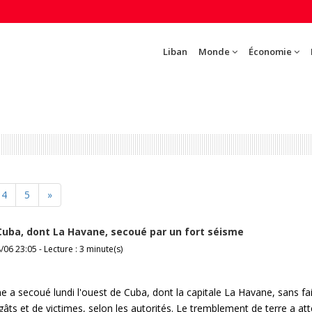
Liban
Monde
Économie
4
5
»
Cuba, dont La Havane, secoué par un fort séisme
/06 23:05 - Lecture : 3 minute(s)
e a secoué lundi l'ouest de Cuba, dont la capitale La Havane, sans fa
gâts et de victimes, selon les autorités. Le tremblement de terre a att