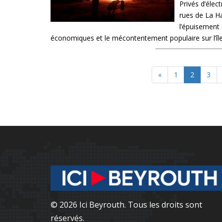
Privés d’élec
rues de La H
l’épuisement 
économiques et le mécontentement populaire sur l’île
«
1
2
3
© 2026 Ici Beyrouth. Tous les droits sont
réservés.