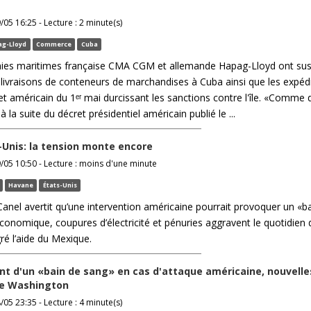
/05 16:25 - Lecture : 2 minute(s)
g-Lloyd
Commerce
Cuba
ies maritimes française CMA CGM et allemande Hapag-Lloyd ont su
 livraisons de conteneurs de marchandises à Cuba ainsi que les expédi
et américain du 1ᵉʳ mai durcissant les sanctions contre l'île. «Comme 
 la suite du décret présidentiel américain publié le ...
Unis: la tension monte encore
9/05 10:50 - Lecture : moins d'une minute
Havane
États-Unis
anel avertit qu’une intervention américaine pourrait provoquer un «b
conomique, coupures d’électricité et pénuries aggravent le quotidien 
é l’aide du Mexique.
nt d'un «bain de sang» en cas d'attaque américaine, nouvelle
de Washington
/05 23:35 - Lecture : 4 minute(s)