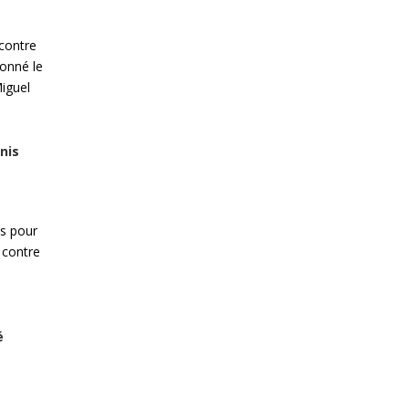
 contre
ionné le
iguel
nis
os pour
e contre
é