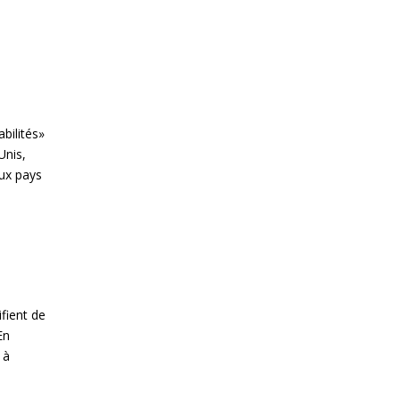
bilités»
Unis,
eux pays
fient de
En
 à