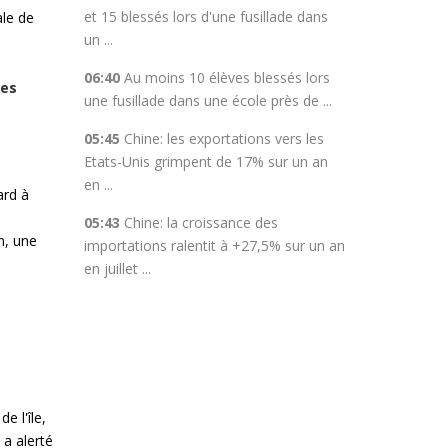
et 15 blessés lors d'une fusillade dans
ale de
un ...
06:40
Au moins 10 élèves blessés lors
des
une fusillade dans une école près de ...
05:45
Chine: les exportations vers les
Etats-Unis grimpent de 17% sur un an
en ...
ard à
05:43
Chine: la croissance des
in, une
importations ralentit à +27,5% sur un an
en juillet ...
e l'île,
 a alerté