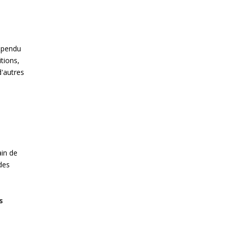
spendu
tions,
d'autres
ain de
des
s