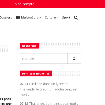
Mon compte
Dossiers
Multimédia
Culture
Sport
Recherche
Dernières nouvelles
07:23
Fusillade dans un lycée en
Thaïlande: le tireur, un adolescent, est
mort ...
ire pour
07:12
Thaïlande: au moins deux morts
eint une