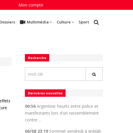
Mon compte
Dossiers
Multimédia
Culture
Sport
Recherche
Dernières nouvelles
effets
00:56
Argentine: heurts entre police et
ture
manifestants lors d'un rassemblement
contre ...
06/08 23:19
Sommet vendredi à Jeddah