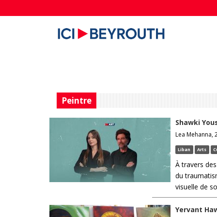
Peintre
Shawki Yous
Lea Mehanna, 2
Liban
Arts
C
À travers des
du traumatism
visuelle de s
Yervant Haw