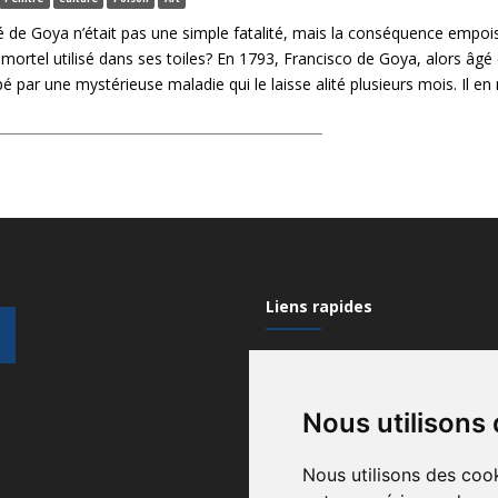
ité de Goya n’était pas une simple fatalité, mais la conséquence empo
mortel utilisé dans ses toiles? En 1793, Francisco de Goya, alors âgé
pé par une mystérieuse maladie qui le laisse alité plusieurs mois. Il en
Liens rapides
Mon compte
Nous utilisons
Contactez-nous
Qui sommes nous?
Nous utilisons des cook