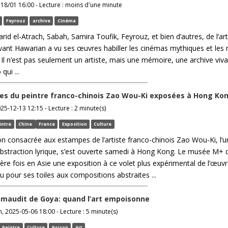
18/01 16:00 - Lecture : moins d'une minute
Feyrouz
archive
Cinéma
arid el-Atrach, Sabah, Samira Toufik, Feyrouz, et bien d’autres, de l’art
rvant Hawarian a vu ses œuvres habiller les cinémas mythiques et les
. Il n’est pas seulement un artiste, mais une mémoire, une archive viv
qui ...
s du peintre franco-chinois Zao Wou-Ki exposées à Hong Ko
025-12-13 12:15 - Lecture : 2 minute(s)
intre
Chine
France
Exposition
Culture
n consacrée aux estampes de l’artiste franco-chinois Zao Wou-Ki, l’u
’abstraction lyrique, s’est ouverte samedi à Hong Kong. Le musée M+ 
ère fois en Asie une exposition à ce volet plus expérimental de l’œuv
nu pour ses toiles aux compositions abstraites ...
maudit de Goya: quand l’art empoisonne
, 2025-05-06 18:00 - Lecture : 5 minute(s)
Peintre
Culture
Poison
Art