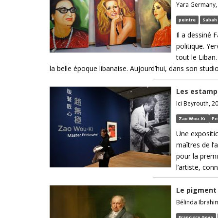
Yara Germany, 
peintre
Sabah
Il a dessiné F
politique. Ye
tout le Liban
la belle époque libanaise. Aujourd’hui, dans son studio 
Les estampe
Ici Beyrouth, 2
Zao Wou-Ki
Pe
Une expositio
maîtres de l
pour la premi
l’artiste, con
Le pigment 
Bélinda Ibrahim
Francisco Goya