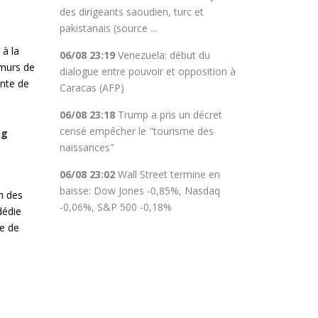
des dirigeants saoudien, turc et
pakistanais (source ...
 à la
06/08 23:19
Venezuela: début du
 murs de
dialogue entre pouvoir et opposition à
ante de
Caracas (AFP)
06/08 23:18
Trump a pris un décret
censé empêcher le "tourisme des
ng
naissances"
06/08 23:02
Wall Street termine en
baisse: Dow Jones -0,85%, Nasdaq
n des
-0,06%, S&P 500 -0,18%
dédie
re de