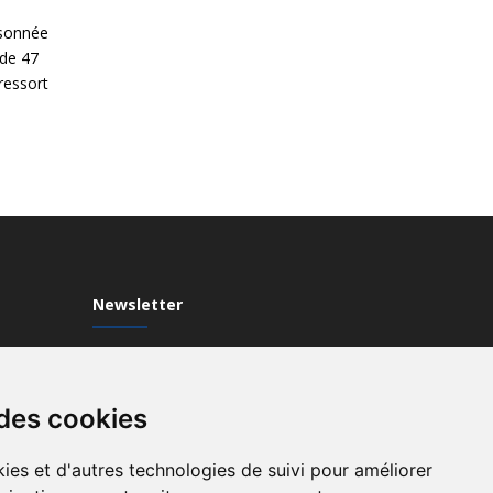
isonnée
 de 47
 ressort
Newsletter
Inscrivez-vous à notre Newsletter
 des cookies
ies et d'autres technologies de suivi pour améliorer