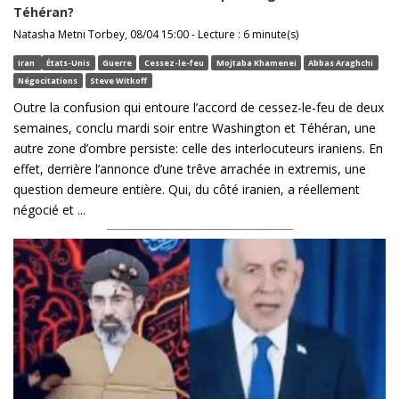
Téhéran?
Natasha Metni Torbey, 08/04 15:00 - Lecture : 6 minute(s)
Iran
États-Unis
Guerre
Cessez-le-feu
Mojtaba Khamenei
Abbas Araghchi
Négocitations
Steve Witkoff
Outre la confusion qui entoure l’accord de cessez-le-feu de deux
semaines, conclu mardi soir entre Washington et Téhéran, une
autre zone d’ombre persiste: celle des interlocuteurs iraniens. En
effet, derrière l’annonce d’une trêve arrachée in extremis, une
question demeure entière. Qui, du côté iranien, a réellement
négocié et ...