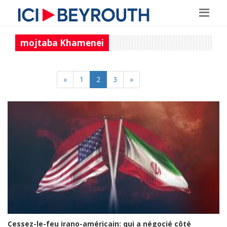
mojtaba Khamenei
«
1
2
3
»
Cessez-le-feu irano-américain: qui a négocié côté