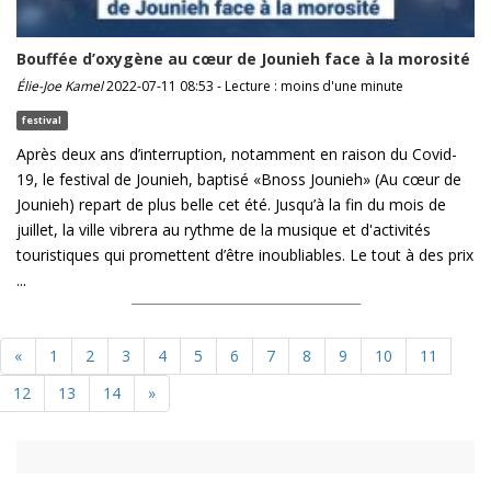
Bouffée d’oxygène au cœur de Jounieh face à la morosité
Élie-Joe Kamel
2022-07-11 08:53 - Lecture : moins d'une minute
festival
Après deux ans d’interruption, notamment en raison du Covid-
19, le festival de Jounieh, baptisé «Bnoss Jounieh» (Au cœur de
Jounieh) repart de plus belle cet été. Jusqu’à la fin du mois de
juillet, la ville vibrera au rythme de la musique et d'activités
touristiques qui promettent d’être inoubliables. Le tout à des prix
...
«
1
2
3
4
5
6
7
8
9
10
11
12
13
14
»