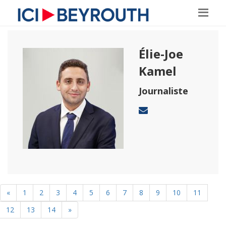
Élie-Joe
Kamel
Journaliste
«
1
2
3
4
5
6
7
8
9
10
11
12
13
14
»