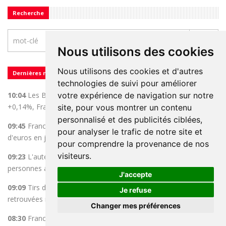
Recherche
Nous utilisons des cookies
Nous utilisons des cookies et d'autres
Dernières nouvelles
technologies de suivi pour améliorer
10:04
Les Bourses européennes en hausse à l'ouverture: Paris
votre expérience de navigation sur notre
+0,14%, Francfort ...
site, pour vous montrer un contenu
personnalisé et des publicités ciblées,
09:45
France: le déficit commercial s'est réduit de 1,9 milliard
pour analyser le trafic de notre site et
d'euros en juin ...
pour comprendre la provenance de nos
visiteurs.
09:23
L'auteur des tirs dans un lycée thaïlandais a tué huit
personnes au total ...
J'accepte
09:09
Tirs dans un lycée en Thaïlande: deux personnes
Je refuse
retrouvées mortes au ...
Changer mes préférences
08:30
France: le taux de chômage augmente de 0,2 point à 8,3%