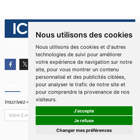
Nous utilisons des cookies
© 2026 Ici Beyrouth. Tous les droits sont réservés.
Nous utilisons des cookies et d'autres
technologies de suivi pour améliorer
votre expérience de navigation sur notre
site, pour vous montrer un contenu
personnalisé et des publicités ciblées,
pour analyser le trafic de notre site et
Newsletter
pour comprendre la provenance de nos
visiteurs.
Inscrivez-vous à notre Newsletter
J'accepte
Je refuse
Changer mes préférences