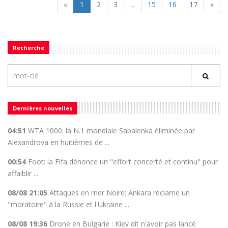
«
1
2
3
...
15
16
17
»
Recherche
Dernières nouvelles
04:51
WTA 1000: la N.1 mondiale Sabalenka éliminée par
Alexandrova en huitièmes de ...
00:54
Foot: la Fifa dénonce un "effort concerté et continu" pour
affaiblir ...
08/08 21:05
Attaques en mer Noire: Ankara réclame un
"moratoire" à la Russie et l'Ukraine ...
08/08 19:36
Drone en Bulgarie : Kiev dit n'avoir pas lancé