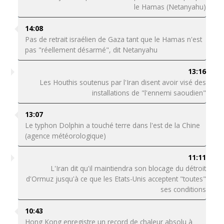
le Hamas (Netanyahu)
14:08
Pas de retrait israélien de Gaza tant que le Hamas n'est
pas "réellement désarmé", dit Netanyahu
13:16
Les Houthis soutenus par l'Iran disent avoir visé des
installations de "l'ennemi saoudien"
13:07
Le typhon Dolphin a touché terre dans l'est de la Chine
(agence météorologique)
11:11
L'Iran dit qu'il maintiendra son blocage du détroit
d'Ormuz jusqu'à ce que les Etats-Unis acceptent "toutes"
ses conditions
10:43
Hong Kong enregistre un record de chaleur absolu à