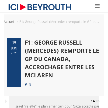
Accueil
F1: George Russell (Mercedes) remporte le GP du ...
F1: GEORGE RUSSELL
15
JUIN
(MERCEDES) REMPORTE LE
2025
GP DU CANADA,
ACCROCHAGE ENTRE LES
MCLAREN
14:08
Israël "rejette" le plan américain pour Gaza accepté par