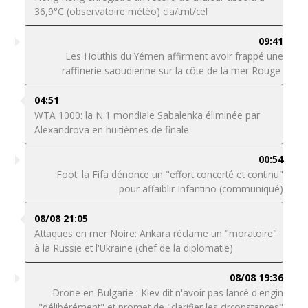
36,9°C (observatoire météo) cla/tmt/cel
09:41
Les Houthis du Yémen affirment avoir frappé une
raffinerie saoudienne sur la côte de la mer Rouge
04:51
WTA 1000: la N.1 mondiale Sabalenka éliminée par
Alexandrova en huitièmes de finale
00:54
Foot: la Fifa dénonce un "effort concerté et continu"
pour affaiblir Infantino (communiqué)
08/08 21:05
Attaques en mer Noire: Ankara réclame un "moratoire"
à la Russie et l'Ukraine (chef de la diplomatie)
08/08 19:36
Drone en Bulgarie : Kiev dit n'avoir pas lancé d'engin
"délibérément" et promet de "clarifier les circonstances"