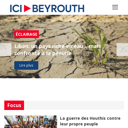
ÉCLAIRAGE
Liban: un pays riche en eau… mais
confronté à la pénurie
Lire plus
Focus
La guerre des Houthis contre
leur propre peuple