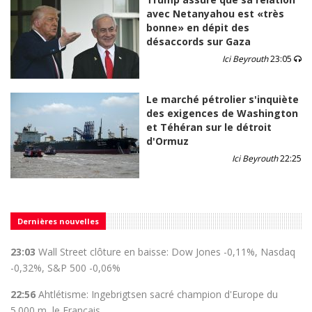
avec Netanyahou est «très
bonne» en dépit des
désaccords sur Gaza
Ici Beyrouth
23:05
Le marché pétrolier s'inquiète
des exigences de Washington
et Téhéran sur le détroit
d'Ormuz
Ici Beyrouth
22:25
Dernières nouvelles
23:03
Wall Street clôture en baisse: Dow Jones -0,11%, Nasdaq
-0,32%, S&P 500 -0,06%
22:56
Ahtlétisme: Ingebrigtsen sacré champion d'Europe du
5.000 m, le Français ...