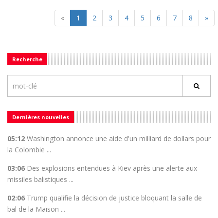
«
1
2
3
4
5
6
7
8
»
Recherche
Dernières nouvelles
05:12
Washington annonce une aide d'un milliard de dollars pour
la Colombie ...
03:06
Des explosions entendues à Kiev après une alerte aux
missiles balistiques ...
02:06
Trump qualifie la décision de justice bloquant la salle de
bal de la Maison ...