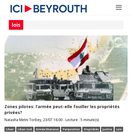
lois
Zones pilotes: l’armée peut-elle fouiller les propriétés
privées?
Natasha Metni Torbey, 23/07 16:00 - Lecture : 5 minute(s)
Liban
Liban-Sud
Armée libanaise
Perquisition
Propriétés
Justice
Lois