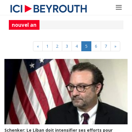
nouvel an
«
1
2
3
4
5
6
7
»
Schenker: Le Liban doit intensifier ses efforts pour