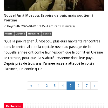
Nouvel An à Moscou: Espoirs de paix mais soutien à
Poutine
Ici Beyrouth, 2025-01-01 13:45 - Lecture : 3 minute(s)
Russie
Ukraine
Nouvel An
Guerre
"Que la paix règne". À Moscou, plusieurs habitants rencontrés
dans le centre-ville de la capitale russe au passage de la
nouvelle année ont confié leur "espoir" que le conflit en Ukraine
se termine, pour que "la stabilité" revienne dans leur pays.
Depuis près de trois ans, l'armée russe a attaqué le voisin
ukrainien, un conflit qui a ...
«
1
2
3
4
5
6
7
»
Recherche