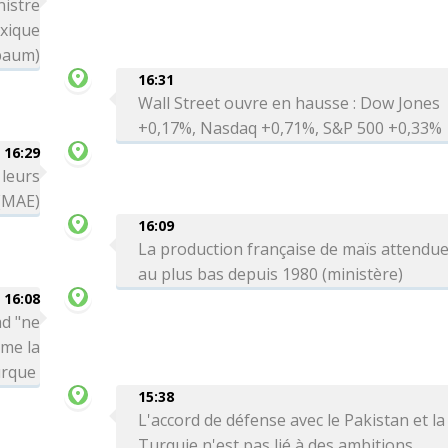
nistre
exique
baum)
16:31
Wall Street ouvre en hausse : Dow Jones
+0,17%, Nasdaq +0,71%, S&P 500 +0,33%
16:29
 leurs
 (MAE)
16:09
La production française de maïs attendu
au plus bas depuis 1980 (ministère)
16:08
ad "ne
rme la
urque
15:38
L'accord de défense avec le Pakistan et la
Turquie n'est pas lié à des ambitions