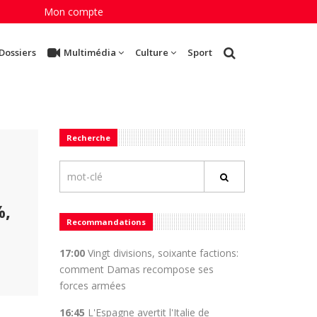
Mon compte
Dossiers
Multimédia
Culture
Sport
Recherche
%,
Recommandations
17:00
Vingt divisions, soixante factions:
comment Damas recompose ses
forces armées
16:45
L'Espagne avertit l'Italie de