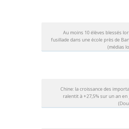
Au moins 10 élèves blessés lo
fusillade dans une école près de B
(médias l
Chine: la croissance des import
ralentit à +27,5% sur un an en j
(Dou