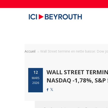
Accueil
Wall Street termine en nette baisse: Dow Jon
WALL STREET TERMINE
12
MARS
NASDAQ -1,78%, S&P 
2026