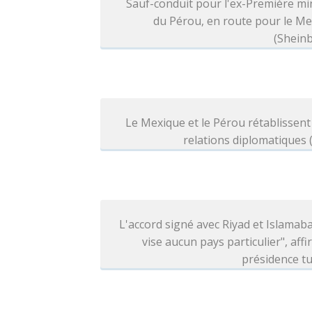
Sauf-conduit pour l'ex-Première mi
du Pérou, en route pour le M
(Shein
Le Mexique et le Pérou rétablissent
relations diplomatiques
L'accord signé avec Riyad et Islamab
vise aucun pays particulier", affi
présidence t