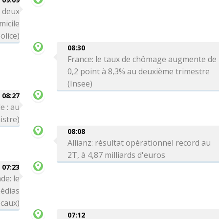
: deux
icile
olice)
08:30
France: le taux de chômage augmente de
0,2 point à 8,3% au deuxième trimestre
(Insee)
08:27
e : au
istre)
08:08
Allianz: résultat opérationnel record au
2T, à 4,87 milliards d'euros
07:23
de: le
médias
ocaux)
07:12