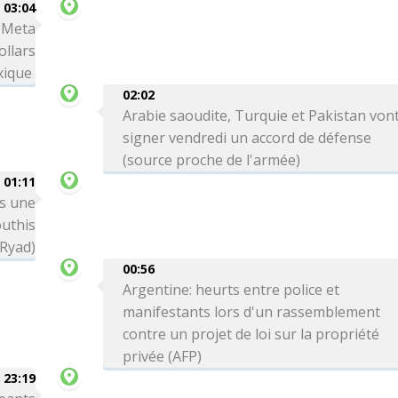
03:04
: Meta
ollars
xique
02:02
Arabie saoudite, Turquie et Pakistan von
signer vendredi un accord de défense
(source proche de l'armée)
01:11
ns une
outhis
 Ryad)
00:56
Argentine: heurts entre police et
manifestants lors d'un rassemblement
contre un projet de loi sur la propriété
privée (AFP)
 23:19