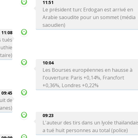
11:51
Le président turc Erdogan est arrivé en
Arabie saoudite pour un sommet (média
saoudien)
11:08
 tués
uthie
taire)
10:04
Les Bourses européennes en hausse à
l'ouverture: Paris +0,14%, Francfort
+0,36%, Londres +0,22%
09:45
uit de
uanes)
09:23
L'auteur des tirs dans un lycée thaïlandai
a tué huit personnes au total (police)
09:09