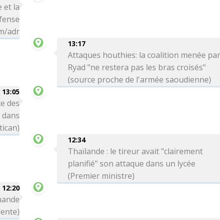
 et la
éfense
hm/adr
13:17
Attaques houthies: la coalition menée pa
Ryad "ne restera pas les bras croisés"
(source proche de l'armée saoudienne)
13:05
e des
s dans
tican)
12:34
Thaïlande : le tireur avait "clairement
planifié" son attaque dans un lycée
(Premier ministre)
12:20
emande
dente)