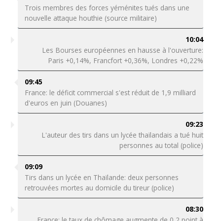
Trois membres des forces yéménites tués dans une
nouvelle attaque houthie (source militaire)
10:04
Les Bourses européennes en hausse à l'ouverture:
Paris +0,14%, Francfort +0,36%, Londres +0,22%
09:45
France: le déficit commercial s'est réduit de 1,9 milliard
d'euros en juin (Douanes)
09:23
L'auteur des tirs dans un lycée thaïlandais a tué huit
personnes au total (police)
09:09
Tirs dans un lycée en Thaïlande: deux personnes
retrouvées mortes au domicile du tireur (police)
08:30
France: le taux de chômage augmente de 0,2 point à