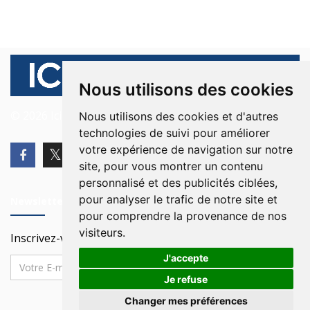
Nous utilisons des cookies
© 2026 Ici Beyrouth. Tous les droits sont réservés.
Nous utilisons des cookies et d'autres
technologies de suivi pour améliorer
votre expérience de navigation sur notre
site, pour vous montrer un contenu
personnalisé et des publicités ciblées,
pour analyser le trafic de notre site et
Newsletter
pour comprendre la provenance de nos
visiteurs.
Inscrivez-vous à notre Newsletter
J'accepte
Je refuse
Changer mes préférences