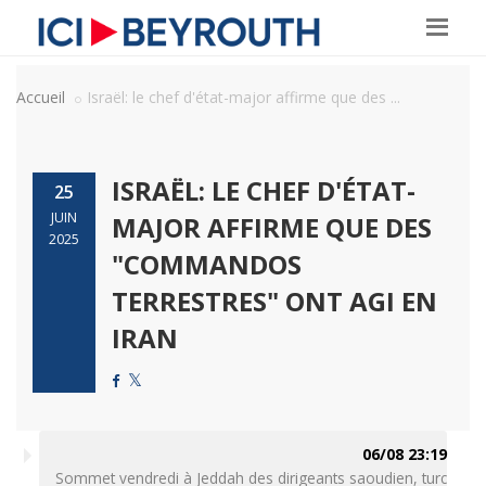
Accueil
Israël: le chef d'état-major affirme que des ...
ISRAËL: LE CHEF D'ÉTAT-
25
JUIN
MAJOR AFFIRME QUE DES
2025
"COMMANDOS
TERRESTRES" ONT AGI EN
IRAN
06/08 23:19
Sommet vendredi à Jeddah des dirigeants saoudien, turc