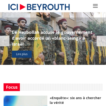
Le Hezbollah accuse le gouvernement
d’avoir accordé un «blanc-seing» à
Israël
Lire plus
Focus
«Enquête»: six ans à chercher
la vérité