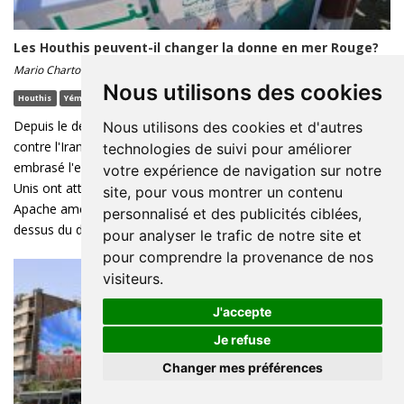
Les Houthis peuvent-il changer la donne en mer Rouge?
Mario Chartouni
10/06 16:00 - Lecture : 5 minute(s)
Nous utilisons des cookies
Houthis
Yémen
Israël
Iran
Depuis le déclenchement des frappes américano-israéliennes
Nous utilisons des cookies et d'autres
contre l'Iran en février 2026, le conflit a progressivement
technologies de suivi pour améliorer
embrasé l'ensemble de l'axe dit de la « résistance ». Les États-
votre expérience de navigation sur notre
Unis ont attaqué des cibles iraniennes après qu'un hélicoptère
site, pour vous montrer un contenu
Apache américain a été abattu dans la nuit du lundi au mardi au-
personnalisé et des publicités ciblées,
dessus du détroit ...
pour analyser le trafic de notre site et
pour comprendre la provenance de nos
visiteurs.
J'accepte
Je refuse
Changer mes préférences