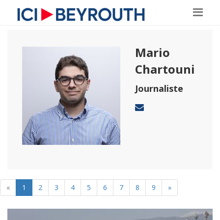
Mario
Chartouni
Journaliste
«
1
2
3
4
5
6
7
8
9
»